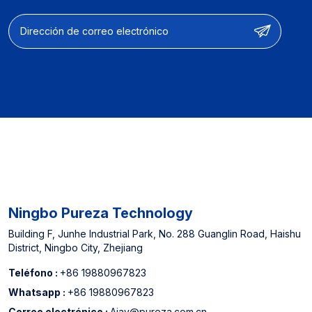
【Experiencia del
fabricante】: Proveedor
designado para
supermercados fuera de
línea de América del
Norte y China Top 3 Filtro
de agua Fabricante
Ningbo Pureza Technology
Building F, Junhe Industrial Park, No. 288 Guanglin Road, Haishu
District, Ningbo City, Zhejiang
Teléfono :
+86 19880967823
Whatsapp :
+86 19880967823
Correo electrónico :
Ajay@pureza.com.cn