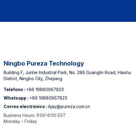
【Experiencia del
【Experiencia del
fabricante】: Proveedor
fabricante】: Proveedor
designado para
designado para
supermercados fuera de
supermercados fuera de
línea de América del Norte y
línea de América del Norte y
China Top 3 Top 3 Filtro de
China Top 3 Top 3 Filtro de
agua Fabricante
agua Fabricante
Ningbo Pureza Technology
Building F, Junhe Industrial Park, No. 288 Guanglin Road, Haishu
District, Ningbo City, Zhejiang
Teléfono :
+86 19880967823
Whatsapp :
+86 19880967823
Correo electrónico :
Ajay@pureza.com.cn
Business Hours: 9:00-6:00 EST
Monday – Friday