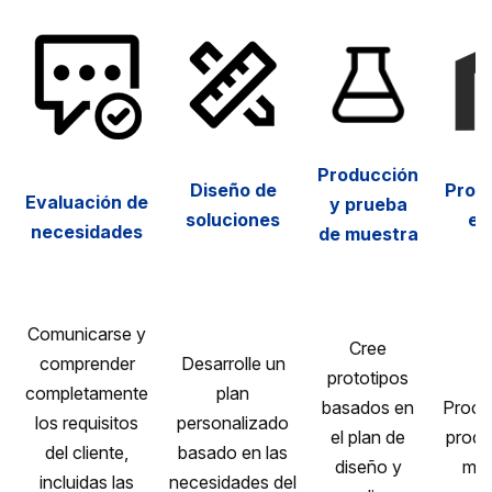
Producción
Diseño de
Prod
Evaluación de
y prueba
soluciones
en
necesidades
de muestra
Comunicarse y
Cree
comprender
Desarrolle un
prototipos
completamente
plan
basados en
Proce
los requisitos
personalizado
el plan de
produ
del cliente,
basado en las
diseño y
mas
incluidas las
necesidades del