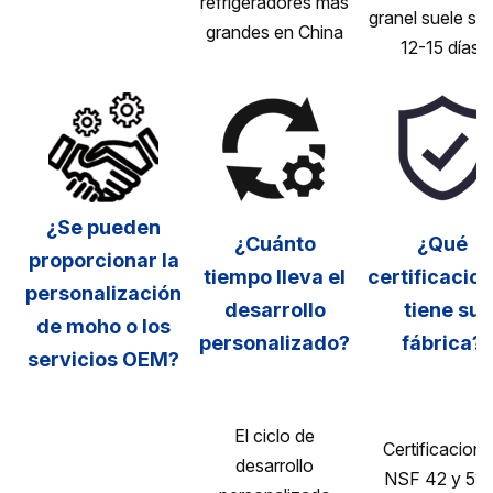
refrigeradores más
granel suele ser
grandes en China
12-15 días.
¿Se pueden
¿Cuánto
¿Qué
proporcionar la
tiempo lleva el
certificacio
personalización
desarrollo
tiene su
de moho o los
personalizado?
fábrica?
servicios OEM?
El ciclo de
Certificacion
desarrollo
NSF 42 y 53 