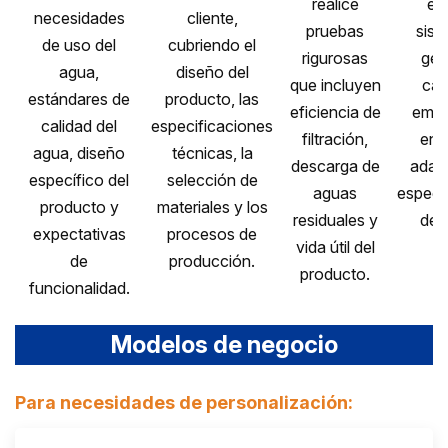
realice
est
necesidades
cliente,
pruebas
sist
de uso del
cubriendo el
rigurosas
ges
agua,
diseño del
que incluyen
cal
estándares de
producto, las
eficiencia de
embal
calidad del
especificaciones
filtración,
ent
agua, diseño
técnicas, la
descarga de
adapt
específico del
selección de
aguas
especi
producto y
materiales y los
residuales y
del 
expectativas
procesos de
vida útil del
de
producción.
producto.
funcionalidad.
Modelos de negocio
Para necesidades de personalización: