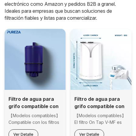
electrónico como Amazon y pedidos B2B a granel.
Ideales para empresas que buscan soluciones de
filtración fiables y listas para comercializar.
Filtro de agua para
Filtro de agua para
grifo compatible con
grifo compatible con
filtros PUR RF9999 y
el sistema Brita On
【Modelos compatibles】
【Modelos compatibles】
RF3375. Grifo de
Tap Filter V-MF
Compatible con los filtros
El filtro On Tap V-MF es
repuesto para todos
de repuesto PUR para
compatible con los dos
Ver Detalle
Ver Detalle
los sistemas PUR.
grifo RF9999, RF-3375,
nuevos sistemas de