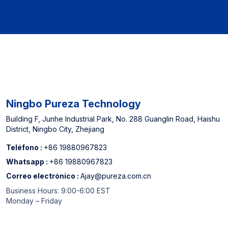
línea de América del
Norte y China Top 3 Filtro
de agua Fabricante
Ningbo Pureza Technology
Building F, Junhe Industrial Park, No. 288 Guanglin Road, Haishu
District, Ningbo City, Zhejiang
Teléfono :
+86 19880967823
Whatsapp :
+86 19880967823
Correo electrónico :
Ajay@pureza.com.cn
Business Hours: 9:00-6:00 EST
Monday – Friday