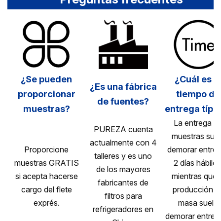
¿Se pueden
¿Cuál es e
¿Es una fábrica
proporcionar
tiempo de
de fuentes?
muestras?
entrega típi
La entrega d
PUREZA cuenta
muestras suel
actualmente con 4
Proporcione
demorar entre 
talleres y es uno
muestras GRATIS
2 días hábiles
de los mayores
si acepta hacerse
mientras que 
fabricantes de
cargo del flete
producción e
filtros para
exprés.
masa suele
refrigeradores en
demorar entre 1