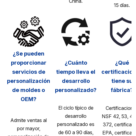
China.
15 días.
¿Se pueden
proporcionar
¿Cuánto
¿Qué
servicios de
tiempo lleva el
certificacio
personalización
desarrollo
tiene su
de moldes o
personalizado?
fábrica?
OEM?
El ciclo típico de
Certificacion
desarrollo
NSF 42, 53, 40
Admite ventas al
personalizado es
372, certificac
por mayor,
de 60 a 90 días,
EPA, certificac