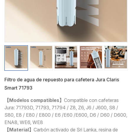
Filtro de agua de repuesto para cafetera Jura Claris
Smart 71793
【Modelos compatibles】
Compatible con cafeteras
Jura: 71793D, 71793, 71794 / Z8, Z6, J6 / J600, S8 /
S80, E8 / E80 / E800 / E6 /E60 /E600, D6 / D60 / D600,
ENA8, WE6, WE8
【Material】
Carbón activado de Sri Lanka, resina de