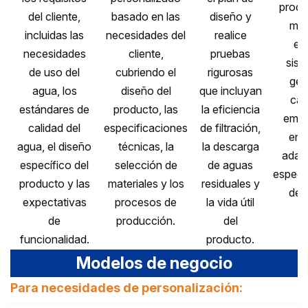
produ
del cliente,
basado en las
diseño y
mas
incluidas las
necesidades del
realice
est
necesidades
cliente,
pruebas
sist
de uso del
cubriendo el
rigurosas
ges
agua, los
diseño del
que incluyan
cal
estándares de
producto, las
la eficiencia
embal
calidad del
especificaciones
de filtración,
ent
agua, el diseño
técnicas, la
la descarga
adapt
específico del
selección de
de aguas
especi
producto y las
materiales y los
residuales y
del 
expectativas
procesos de
la vida útil
de
producción.
del
funcionalidad.
producto.
Modelos de negocio
Para necesidades de personalización: