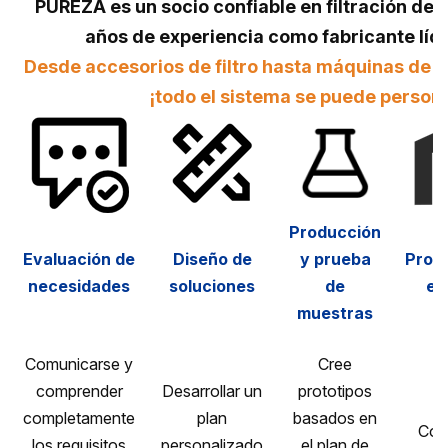
PUREZA es un socio confiable en filtración de
años de experiencia como fabricante lí
Desde accesorios de filtro hasta máquinas de p
¡todo el sistema se puede persona
Producción
Evaluación de
Diseño de
y prueba
Prod
necesidades
soluciones
de
en
muestras
Comunicarse y
Cree
comprender
Desarrollar un
prototipos
completamente
plan
basados ​​en
Cont
los requisitos
personalizado
el plan de