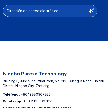
de filtro y sistemas
completos de filtración de
agua 【OEM y ODM】:
Diseño de productos y
personalización de
funciones y optimización
del rendimiento
【Experiencia del
fabricante】: Proveedor
designado para
supermercados fuera de
línea de América del
Norte y China Top 3 Filtro
de agua Fabricante
Ningbo Pureza Technology
Building F, Junhe Industrial Park, No. 288 Guanglin Road, Haishu
District, Ningbo City, Zhejiang
Teléfono :
+86 19880967823
Whatsapp :
+86 19880967823
Correo electrónico :
Ajay@pureza.com.cn