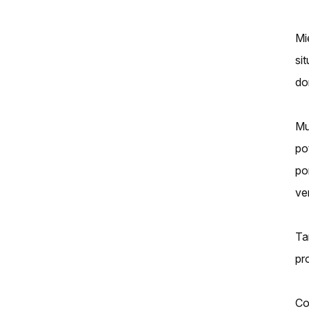
Mi
si
do
Mu
po
po
ver
Ta
pr
Co