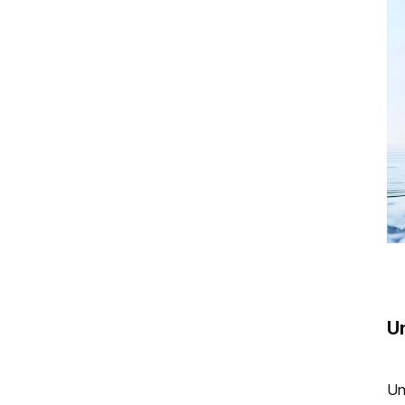
zero-installation water purifier
Dispensador de agua fría
filtrada para encimera
Dispensador de agua de
encimera PUREZA PU-T02
Purificador de agua fría de
sobremesa PU-T02
Purificador de ósmosis
inversa de sobremesa Pureza
purificador de agua fría y
caliente de sobremesa
Un
Un