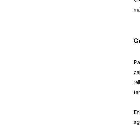
má
Gr
Pa
ca
re
fam
En
ag