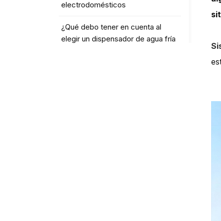
electrodomésticos
si
¿Qué debo tener en cuenta al
elegir un dispensador de agua fría
Si
de encimera?
es
¿El agua fría favorece una mejor
hidratación?
ETIQUETAS
household countertop water
dispenser
modern countertop water
dispenser