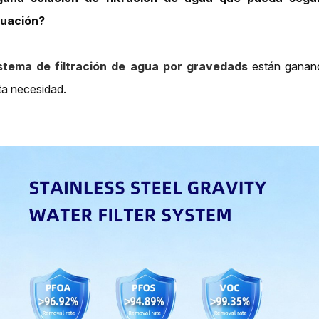
tuación?
stema de filtración de agua por gravedad
s
están ganand
ta necesidad.