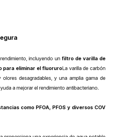
segura
 rendimiento, incluyendo un
filtro de varilla de
o para eliminar el fluoruro
La varilla de carbón
 y olores desagradables, y una amplia gama de
uda a mejorar el rendimiento antibacteriano.
ustancias como PFOA, PFOS y diversos COV
ema proporciona una experiencia de agua potable