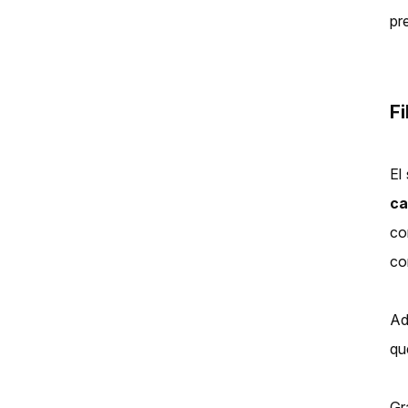
pr
F
El
ca
co
co
Ad
qu
Gr