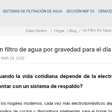
SISTEMAS DE FILTRACIÓN DE AGUA
SECCIÓN NSF 53
OEM/O
Un Filtro De Agua
Estas Dentro :
/
Hogar
/
Blog
/
n filtro de agua por gravedad para el día
MAR 29, 2026
uando la vida cotidiana depende de la elect
ontar con un sistema de respaldo?
 los hogares modernos, cada vez más electrodomésticos depe
ensilios de cocina y dispositivos inteligentes para el hogar